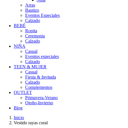
Arras
Bautizo
Eventos Especiales
Calzado
BEBÉ
Ropita
Ceremonia
Calzado
NIÑA
Casual
Eventos especiales
Calzado
TEEN & MUJER
Casual
Fiesta & Invitada
Calzado
Complementos
OUTLET
Primavera-Verano
Otoño-Invierno
Blog
Inicio
Vestido rayas coral