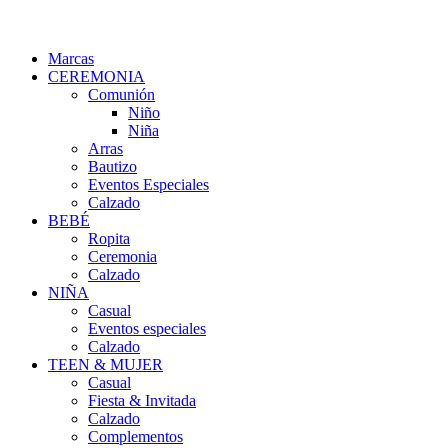
Marcas
CEREMONIA
Comunión
Niño
Niña
Arras
Bautizo
Eventos Especiales
Calzado
BEBÉ
Ropita
Ceremonia
Calzado
NIÑA
Casual
Eventos especiales
Calzado
TEEN & MUJER
Casual
Fiesta & Invitada
Calzado
Complementos