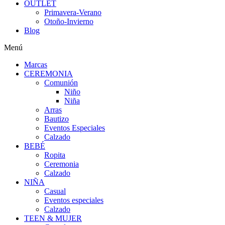
OUTLET
Primavera-Verano
Otoño-Invierno
Blog
Menú
Marcas
CEREMONIA
Comunión
Niño
Niña
Arras
Bautizo
Eventos Especiales
Calzado
BEBÉ
Ropita
Ceremonia
Calzado
NIÑA
Casual
Eventos especiales
Calzado
TEEN & MUJER