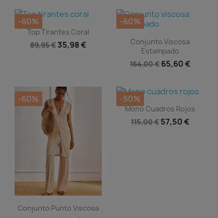
-60%
-60%
Vista rápida

Top Tirantes Coral
Vista rápida

Conjunto Viscosa
35,98 €
89,95 €
Estampado
65,60 €
164,00 €
-60%
-50%
Vista rápida

Mono Cuadros Rojos
57,50 €
115,00 €
Vista rápida

Conjunto Punto Viscosa