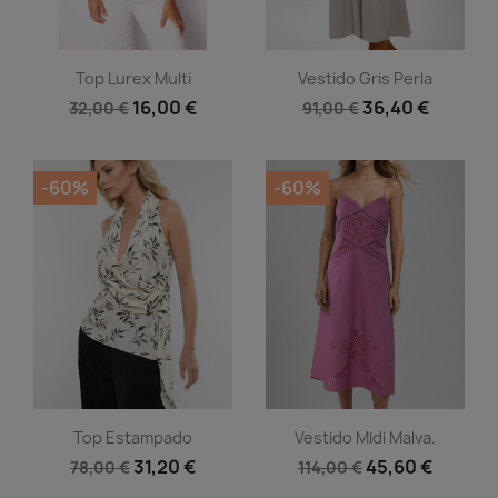
Vista rápida
Vista rápida


Top Lurex Multi
Vestido Gris Perla
16,00 €
36,40 €
32,00 €
91,00 €
-60%
-60%
Vista rápida
Vista rápida


Top Estampado
Vestido Midi Malva.
31,20 €
45,60 €
78,00 €
114,00 €