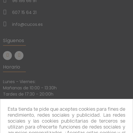
96 156 66 91
607 15 64 21
info@cucos.es
Síguenos
Horario
Lunes - Viernes:
Mañanas de 10:00 - 13:30h
Tardes de 17:30 - 20:00h
Sábados:
Mañanas de 10:30 - 13:30h
Esta tienda te pide que aceptes cookies para fines de
Tardes con cita previa
rendimiento, redes sociales y publicidad. Las redes
sociales y las cookies publicitarias de terceros se
utilizan para ofrecerte funciones de redes sociales y
anuncios personalizados. ¿Aceptas estas cookies y el