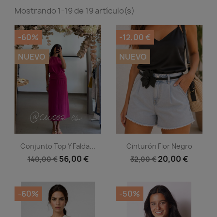
Mostrando 1-19 de 19 artículo(s)
-60%
-12,00 €
NUEVO
NUEVO
Vista rápida
Vista rápida


Conjunto Top Y Falda...
Cinturón Flor Negro
56,00 €
20,00 €
140,00 €
32,00 €
-60%
-50%