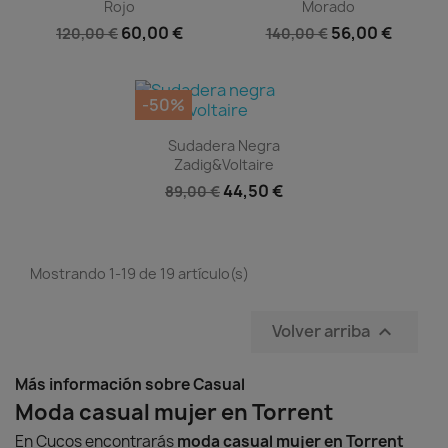
Rojo
Morado
60,00 €
56,00 €
120,00 €
140,00 €
-50%
Vista rápida

Sudadera Negra
Zadig&voltaire
44,50 €
89,00 €
Mostrando 1-19 de 19 artículo(s)
Volver arriba

Más información sobre Casual
Moda casual mujer en Torrent
En Cucos encontrarás
moda casual mujer en Torrent