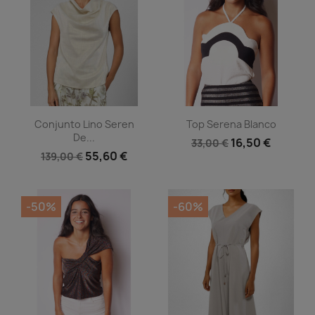
Vista rápida
Vista rápida


Conjunto Lino Seren
Top Serena Blanco
De...
16,50 €
33,00 €
55,60 €
139,00 €
-50%
-60%