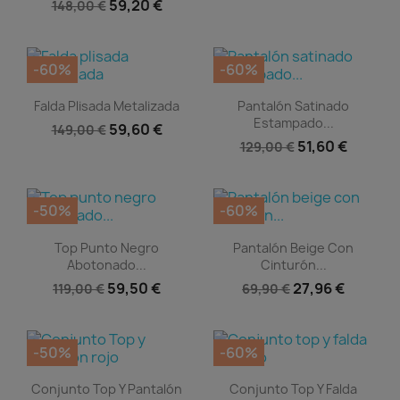
59,20 €
148,00 €
-60%
-60%
Vista rápida
Vista rápida


Falda Plisada Metalizada
Pantalón Satinado
Estampado...
59,60 €
149,00 €
51,60 €
129,00 €
-50%
-60%
Vista rápida
Vista rápida


Top Punto Negro
Pantalón Beige Con
Abotonado...
Cinturón...
59,50 €
27,96 €
119,00 €
69,90 €
-50%
-60%
Vista rápida
Vista rápida


Conjunto Top Y Pantalón
Conjunto Top Y Falda