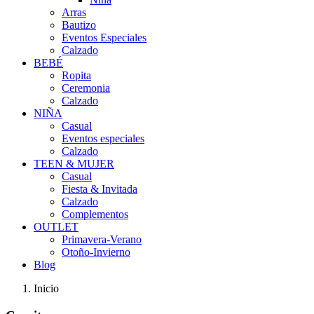
Arras
Bautizo
Eventos Especiales
Calzado
BEBÉ
Ropita
Ceremonia
Calzado
NIÑA
Casual
Eventos especiales
Calzado
TEEN & MUJER
Casual
Fiesta & Invitada
Calzado
Complementos
OUTLET
Primavera-Verano
Otoño-Invierno
Blog
Inicio