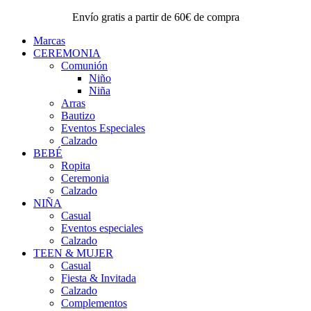
Envío gratis a partir de 60€ de compra
Marcas
CEREMONIA
Comunión
Niño
Niña
Arras
Bautizo
Eventos Especiales
Calzado
BEBÉ
Ropita
Ceremonia
Calzado
NIÑA
Casual
Eventos especiales
Calzado
TEEN & MUJER
Casual
Fiesta & Invitada
Calzado
Complementos