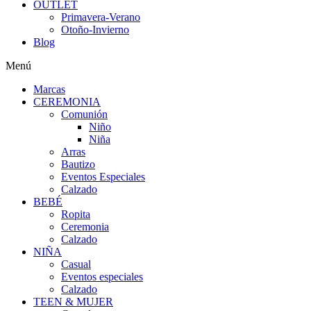
OUTLET
Primavera-Verano
Otoño-Invierno
Blog
Menú
Marcas
CEREMONIA
Comunión
Niño
Niña
Arras
Bautizo
Eventos Especiales
Calzado
BEBÉ
Ropita
Ceremonia
Calzado
NIÑA
Casual
Eventos especiales
Calzado
TEEN & MUJER