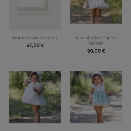
Vista rápida
Vista rápida


Manta Crudo Tostado
Jesusito Con Capota
Plumeti
67,00 €
99,00 €