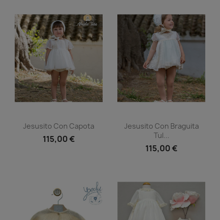
Vista rápida
Vista rápida


Jesusito Con Capota
Jesusito Con Braguita
Tul...
115,00 €
115,00 €