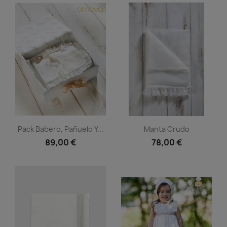
Vista rápida
Vista rápida


Pack Babero, Pañuelo Y...
Manta Crudo
89,00 €
78,00 €