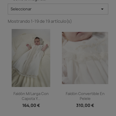

Seleccionar
Mostrando 1-19 de 19 artículo(s)
Vista rápida
Vista rápida


Faldón M/larga Con
Faldón Convertible En
Capota Y...
Pelele
164,00 €
310,00 €