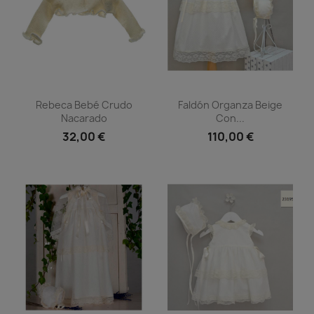
Vista rápida
Vista rápida


Rebeca Bebé Crudo
Faldón Organza Beige
Nacarado
Con...
32,00 €
110,00 €