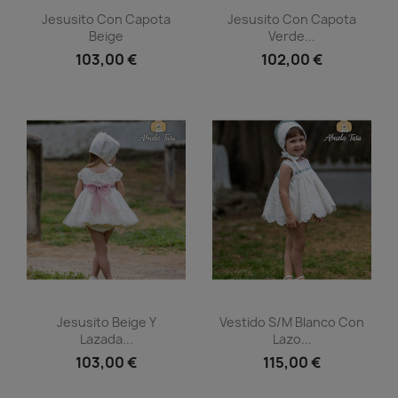
Vista rápida
Vista rápida


Jesusito Con Capota
Jesusito Con Capota
Beige
Verde...
103,00 €
102,00 €
Vista rápida
Vista rápida


Jesusito Beige Y
Vestido S/m Blanco Con
Lazada...
Lazo...
103,00 €
115,00 €