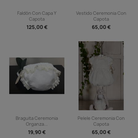
Vista rápida
Vista rápida


Faldón Con Capa Y
Vestido Ceremonia Con
Capota
Capota
125,00 €
65,00 €
Vista rápida
Vista rápida


Braguita Ceremonia
Pelele Ceremonia Con
Organza...
Capota
19,90 €
65,00 €