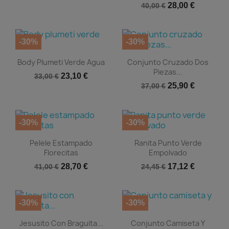
28,00 €
40,00 €
-30%
-30%


Vista rápida
Vista rápida
Body Plumeti Verde Agua
Conjunto Cruzado Dos
Piezas...
23,10 €
33,00 €
25,90 €
37,00 €
-30%
-30%


Vista rápida
Vista rápida
Pelele Estampado
Ranita Punto Verde
Florecitas
Empolvado
28,70 €
17,12 €
41,00 €
24,45 €
-30%
-30%


Vista rápida
Vista rápida
Jesusito Con Braguita...
Conjunto Camiseta Y