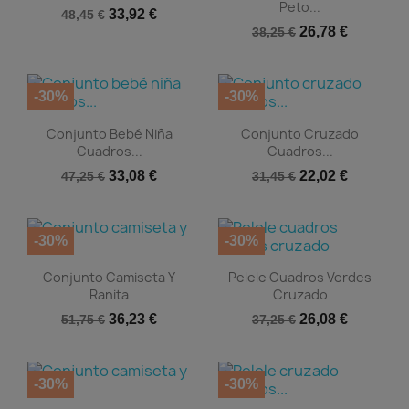
Peto...
33,92 €
48,45 €
26,78 €
38,25 €
-30%
-30%


Vista rápida
Vista rápida
Conjunto Bebé Niña
Conjunto Cruzado
Cuadros...
Cuadros...
33,08 €
22,02 €
47,25 €
31,45 €
-30%
-30%


Vista rápida
Vista rápida
Conjunto Camiseta Y
Pelele Cuadros Verdes
Ranita
Cruzado
36,23 €
26,08 €
51,75 €
37,25 €
-30%
-30%