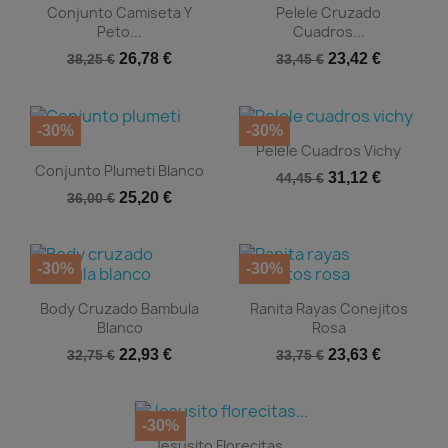


Vista rápida
Vista rápida
Conjunto Camiseta Y
Pelele Cruzado
Peto...
Cuadros...
26,78 €
23,42 €
38,25 €
33,45 €
-30%
-30%

Vista rápida
Pelele Cuadros Vichy

Vista rápida
Conjunto Plumeti Blanco
31,12 €
44,45 €
25,20 €
36,00 €
-30%
-30%


Vista rápida
Vista rápida
Body Cruzado Bambula
Ranita Rayas Conejitos
Blanco
Rosa
22,93 €
23,63 €
32,75 €
33,75 €
-30%

Vista rápida
Jesusito Florecitas...