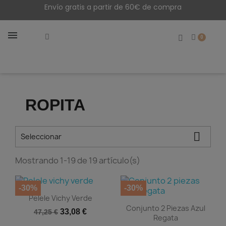
Envío gratis a partir de 60€ de compra
ROPITA

Seleccionar
Mostrando 1-19 de 19 artículo(s)
-30%
-30%

Vista rápida
Pelele Vichy Verde

Vista rápida
Conjunto 2 Piezas Azul
33,08 €
47,25 €
Regata