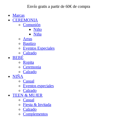
Envío gratis a partir de 60€ de compra
Marcas
CEREMONIA
Comunión
Niño
Niña
Arras
Bautizo
Eventos Especiales
Calzado
BEBÉ
Ropita
Ceremonia
Calzado
NIÑA
Casual
Eventos especiales
Calzado
TEEN & MUJER
Casual
Fiesta & Invitada
Calzado
Complementos