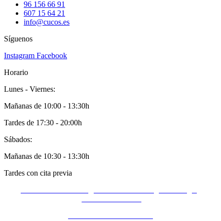
96 156 66 91
607 15 64 21
info@cucos.es
Síguenos
Instagram
Facebook
Horario
Lunes - Viernes:
Mañanas de 10:00 - 13:30h
Tardes de 17:30 - 20:00h
Sábados:
Mañanas de 10:30 - 13:30h
Tardes con cita previa
Política de Privacidad
|
Política de Cookies
|
Aviso Legal
|
C
ondiciones de Uso
|
Condiciones de devolucion