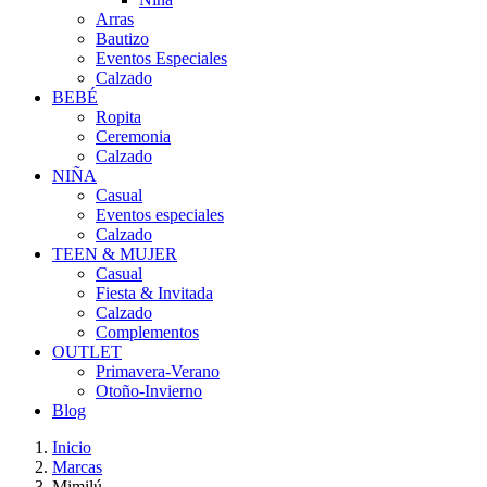
Arras
Bautizo
Eventos Especiales
Calzado
BEBÉ
Ropita
Ceremonia
Calzado
NIÑA
Casual
Eventos especiales
Calzado
TEEN & MUJER
Casual
Fiesta & Invitada
Calzado
Complementos
OUTLET
Primavera-Verano
Otoño-Invierno
Blog
Inicio
Marcas
Mimilú