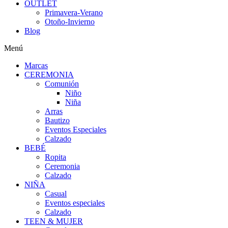
OUTLET
Primavera-Verano
Otoño-Invierno
Blog
Menú
Marcas
CEREMONIA
Comunión
Niño
Niña
Arras
Bautizo
Eventos Especiales
Calzado
BEBÉ
Ropita
Ceremonia
Calzado
NIÑA
Casual
Eventos especiales
Calzado
TEEN & MUJER