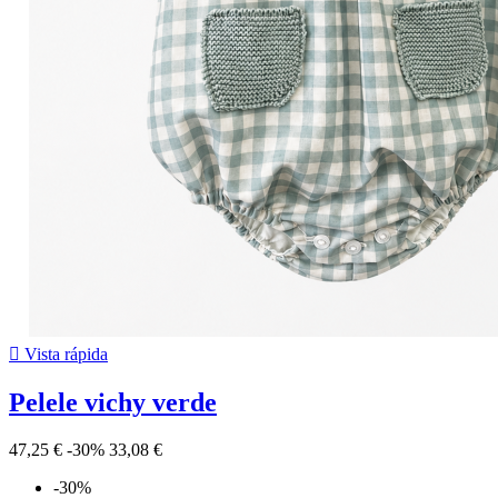

Vista rápida
Pelele vichy verde
47,25 €
-30%
33,08 €
-30%