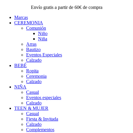
Envío gratis a partir de 60€ de compra
Marcas
CEREMONIA
Comunión
Niño
Niña
Arras
Bautizo
Eventos Especiales
Calzado
BEBÉ
Ropita
Ceremonia
Calzado
NIÑA
Casual
Eventos especiales
Calzado
TEEN & MUJER
Casual
Fiesta & Invitada
Calzado
Complementos