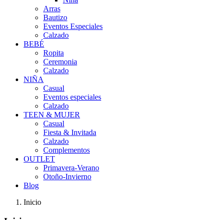
Arras
Bautizo
Eventos Especiales
Calzado
BEBÉ
Ropita
Ceremonia
Calzado
NIÑA
Casual
Eventos especiales
Calzado
TEEN & MUJER
Casual
Fiesta & Invitada
Calzado
Complementos
OUTLET
Primavera-Verano
Otoño-Invierno
Blog
Inicio