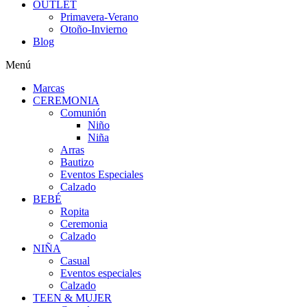
OUTLET
Primavera-Verano
Otoño-Invierno
Blog
Menú
Marcas
CEREMONIA
Comunión
Niño
Niña
Arras
Bautizo
Eventos Especiales
Calzado
BEBÉ
Ropita
Ceremonia
Calzado
NIÑA
Casual
Eventos especiales
Calzado
TEEN & MUJER