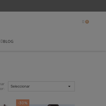
BLOG
nar

Seleccionar
or:
-30%