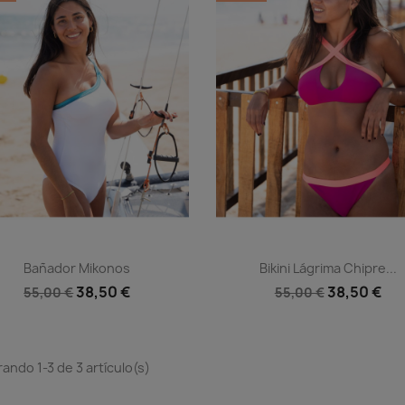
Vista rápida
Vista rápida


Bañador Mikonos
Bikini Lágrima Chipre...
38,50 €
38,50 €
55,00 €
55,00 €
ando 1-3 de 3 artículo(s)