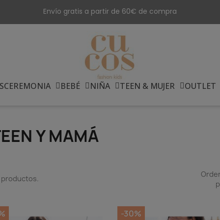
Envío gratis a partir de 60€ de compra
S
CEREMONIA
BEBÉ
NIÑA
TEEN & MUJER
OUTLET
TEEN Y MAMÁ
Orde
 productos.
p
%
-30%