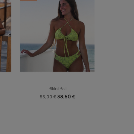
Vista rápida

Bikini Bali
38,50 €
55,00 €