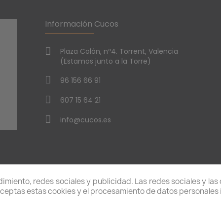
Información Cucos
Plaza Colón, nº4. Torrent, Valencia
(Estamos junto a la Torre)
96 156 66 91
607 15 64 21
info@cucos.es
miento, redes sociales y publicidad. Las redes sociales y las 
Aceptas estas cookies y el procesamiento de datos personales
rivacidad
|
Política de Cookies
|
Aviso Legal
| C
ondic
Condiciones de devolucion