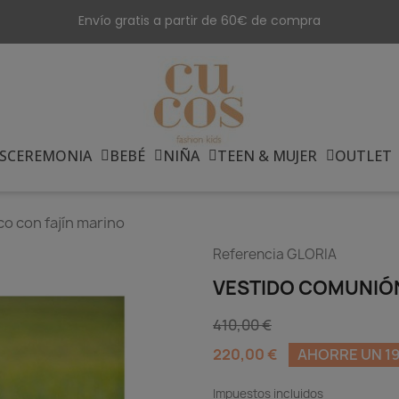
Envío gratis a partir de 60€ de compra
S
CEREMONIA
BEBÉ
NIÑA
TEEN & MUJER
OUTLET
o con fajín marino
Referencia
GLORIA
VESTIDO COMUNIÓN
410,00 €
220,00 €
AHORRE UN 19
Impuestos incluidos