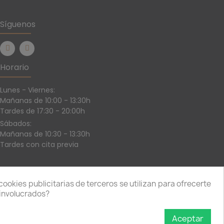
Síguenos
Horario
Lunes - Viernes:
Mañanas de 10:00 - 13:30h
Tardes de 17:30 - 20:00h
Sábados:
Mañanas de 10:30 - 13:30h
Tardes con cita previa
cookies publicitarias de terceros se utilizan para ofrecerte
 involucrados?
iones de Uso
|
Aceptar