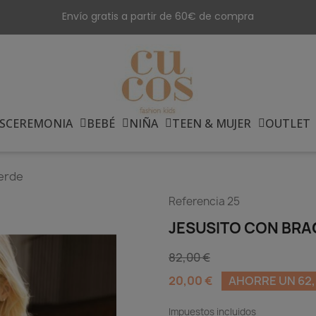
Envío gratis a partir de 60€ de compra
S
CEREMONIA
BEBÉ
NIÑA
TEEN & MUJER
OUTLET
verde
Referencia
25
JESUSITO CON BRA
82,00 €
20,00 €
AHORRE UN 62,
Impuestos incluidos