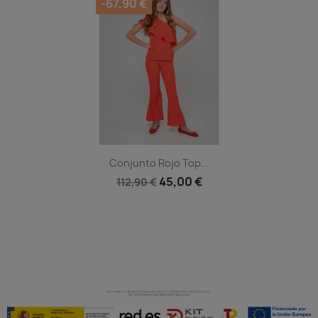
-67,90 €
Vista rápida

Conjunto Rojo Top...
45,00 €
112,90 €