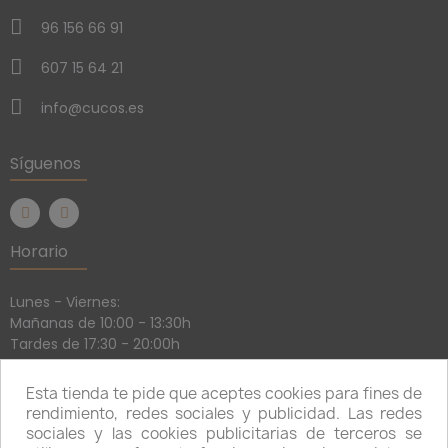
96 156 66 91
607 15 64 21
info@cucos.es
Síguenos
Horario
Lunes - Viernes:
Mañanas de 10:00 - 13:30h
Tardes de 17:30 - 20:00h
Sábados:
Mañanas de 10:30 - 13:30h
Esta tienda te pide que aceptes cookies para fines de
Tardes con cita previa
rendimiento, redes sociales y publicidad. Las redes
sociales y las cookies publicitarias de terceros se