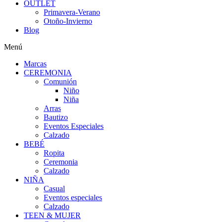
OUTLET
Primavera-Verano
Otoño-Invierno
Blog
Menú
Marcas
CEREMONIA
Comunión
Niño
Niña
Arras
Bautizo
Eventos Especiales
Calzado
BEBÉ
Ropita
Ceremonia
Calzado
NIÑA
Casual
Eventos especiales
Calzado
TEEN & MUJER