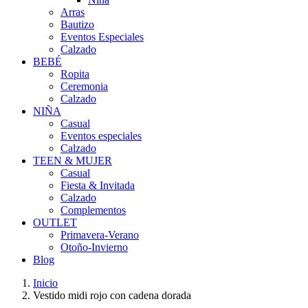
Arras
Bautizo
Eventos Especiales
Calzado
BEBÉ
Ropita
Ceremonia
Calzado
NIÑA
Casual
Eventos especiales
Calzado
TEEN & MUJER
Casual
Fiesta & Invitada
Calzado
Complementos
OUTLET
Primavera-Verano
Otoño-Invierno
Blog
Inicio
Vestido midi rojo con cadena dorada