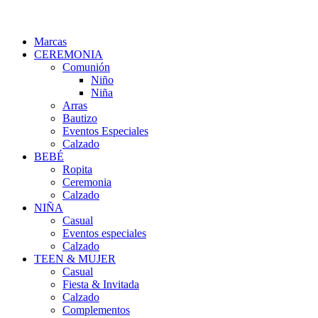
Marcas
CEREMONIA
Comunión
Niño
Niña
Arras
Bautizo
Eventos Especiales
Calzado
BEBÉ
Ropita
Ceremonia
Calzado
NIÑA
Casual
Eventos especiales
Calzado
TEEN & MUJER
Casual
Fiesta & Invitada
Calzado
Complementos