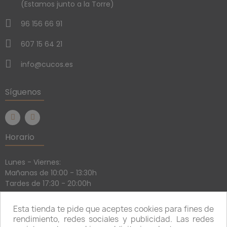
(Estamos junto a la Torre)
96 156 66 91
607 15 64 21
info@cucos.es
Síguenos
Horario
Lunes - Viernes:
Mañanas de 10:00 - 13:30h
Tardes de 17:30 - 20:00h
Sábados:
Mañanas de 10:30 - 13:30h
Esta tienda te pide que aceptes cookies para fines de
Tardes con cita previa
rendimiento, redes sociales y publicidad. Las redes