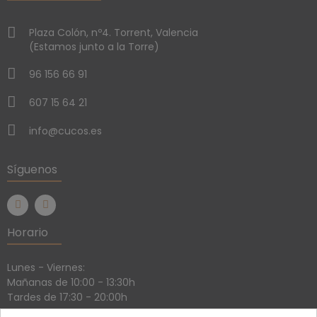
Plaza Colón, nº4. Torrent, Valencia
(Estamos junto a la Torre)
96 156 66 91
607 15 64 21
info@cucos.es
Síguenos
Horario
Lunes - Viernes:
Mañanas de 10:00 - 13:30h
Tardes de 17:30 - 20:00h
Sábados: