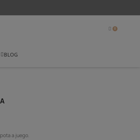
BLOG
TA
apota a juego.