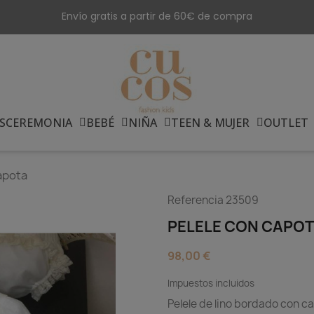
Envío gratis a partir de 60€ de compra
S
CEREMONIA
BEBÉ
NIÑA
TEEN & MUJER
OUTLET
apota
Referencia
23509
PELELE CON CAPO
98,00 €
Impuestos incluidos
Pelele de lino bordado con c