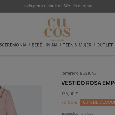
Envío gratis a partir de 60€ de compra
S
CEREMONIA
BEBÉ
NIÑA
TEEN & MUJER
OUTLET
o
Referencia
621643
VESTIDO ROSA EM
175,00 €
70,00 €
60% DE DESCU
Impuestos incluidos