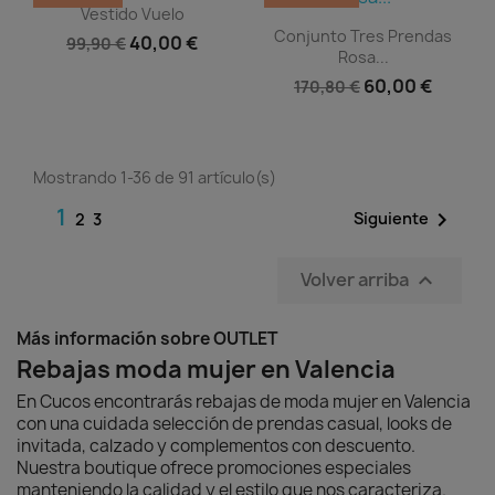
Vista rápida

Vestido Vuelo
Vista rápida

Conjunto Tres Prendas
40,00 €
99,90 €
Rosa...
60,00 €
170,80 €
Mostrando 1-36 de 91 artículo(s)
1

Siguiente
2
3
Volver arriba

Más información sobre OUTLET
Rebajas moda mujer en Valencia
En Cucos encontrarás rebajas de moda mujer en Valencia
con una cuidada selección de prendas casual, looks de
invitada, calzado y complementos con descuento.
Nuestra boutique ofrece promociones especiales
manteniendo la calidad y el estilo que nos caracteriza.