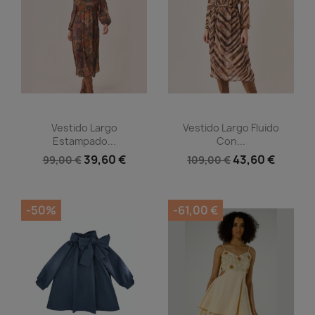
Vista rápida
Vista rápida


Vestido Largo
Vestido Largo Fluido
Estampado...
Con...
39,60 €
43,60 €
99,00 €
109,00 €
-50%
-61,00 €