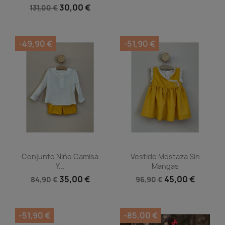
30,00 €
131,00 €
-49,90 €
-51,90 €
Vista rápida
Vista rápida


Conjunto Niño Camisa
Vestido Mostaza Sin
Y...
Mangas
35,00 €
45,00 €
84,90 €
96,90 €
-51,90 €
-85,00 €