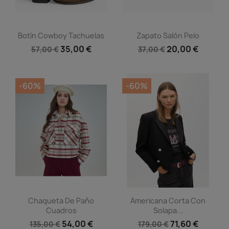
Vista rápida
Vista rápida


Botín Cowboy Tachuelas
Zapato Salón Pelo
35,00 €
20,00 €
57,00 €
37,00 €
-60%
-60%
Vista rápida
Vista rápida


Chaqueta De Paño
Americana Corta Con
Cuadros
Solapa...
54,00 €
71,60 €
135,00 €
179,00 €