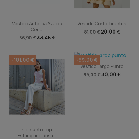
Vista rápida
Vista rápida


Vestido Antelina Azulón
Vestido Corto Tirantes
Con...
20,00 €
81,00 €
33,45 €
66,90 €
-101,00 €
-59,00 €
Vista rápida

Vestido Largo Punto
30,00 €
89,00 €
Vista rápida

Conjunto Top
Estampado Rosa...