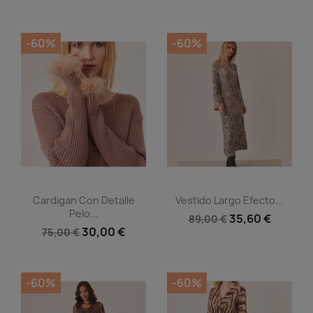
-60%
-60%
Vista rápida
Vista rápida


Cardigan Con Detalle
Vestido Largo Efecto...
Pelo...
35,60 €
89,00 €
30,00 €
75,00 €
-60%
-60%