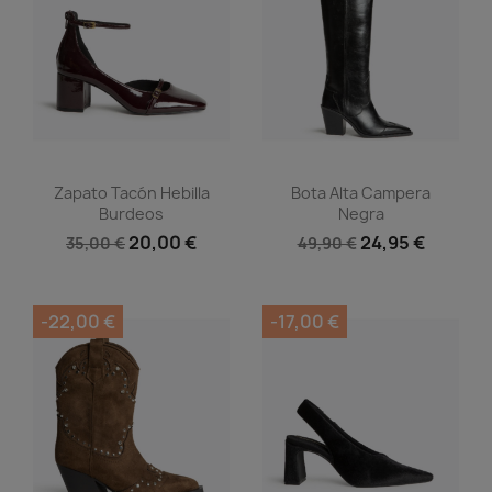
Vista rápida
Vista rápida


Zapato Tacón Hebilla
Bota Alta Campera
Burdeos
Negra
20,00 €
24,95 €
35,00 €
49,90 €
-22,00 €
-17,00 €