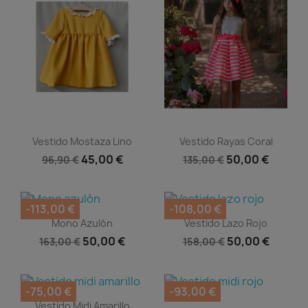
Vista rápida
Vista rápida


Vestido Mostaza Lino
Vestido Rayas Coral
45,00 €
50,00 €
96,90 €
135,00 €
-113,00 €
-108,00 €
Vista rápida
Vista rápida


Mono Azulón
Vestido Lazo Rojo
50,00 €
50,00 €
163,00 €
158,00 €
-75,00 €
-93,00 €
Vista rápida

Vestido Midi Amarillo