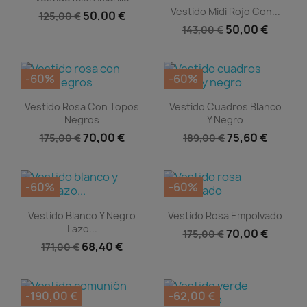
Vista rápida

Vestido Midi Rojo Con...
50,00 €
125,00 €
50,00 €
143,00 €
-60%
-60%
Vista rápida
Vista rápida


Vestido Rosa Con Topos
Vestido Cuadros Blanco
Negros
Y Negro
70,00 €
75,60 €
175,00 €
189,00 €
-60%
-60%
Vista rápida
Vista rápida


Vestido Blanco Y Negro
Vestido Rosa Empolvado
Lazo...
70,00 €
175,00 €
68,40 €
171,00 €
-190,00 €
-62,00 €