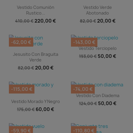
Vista rápida
Vista rápida


Vestido Comunión
Vestido Verde
Rustico...
Abotonado
220,00 €
20,00 €
410,00 €
82,00 €
-62,00 €
-143,00 €
Vista rápida

Vestido Terciopelo
Vista rápida

Jesusito Con Braguita
50,00 €
193,00 €
Verde
20,00 €
82,00 €
-115,00 €
-74,00 €
Vista rápida

Vestido Con Diadema
Vista rápida

Vestido Morado Y Negro
50,00 €
124,00 €
60,00 €
175,00 €
-59,90 €
-110,80 €