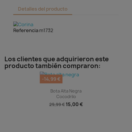
Detalles del producto
Referencia
m1732
Los clientes que adquirieron este
producto también compraron:
-14,99 €
Vista rápida

Bota Alta Negra
Cocodrilo
15,00 €
29,99 €