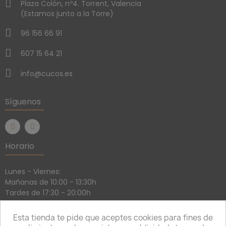
Plaza Colón, nº4. Torrent, Valencia
(Estamos junto a la Torre)
96 156 66 91
607 15 64 21
info@cucos.es
Síguenos
Horario
Lunes - Viernes:
Mañanas de 10:00 - 13:30h
Tardes de 17:30 - 20:00h
Sábados:
Mañanas de 10:30 - 13:30h
Esta tienda te pide que aceptes cookies para fines de